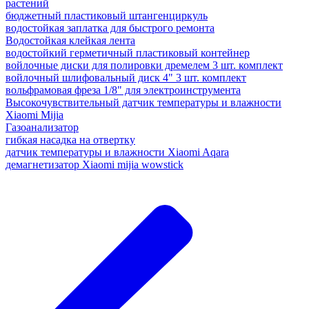
растений
бюджетный пластиковый штангенциркуль
водостойкая заплатка для быстрого ремонта
Водостойкая клейкая лента
водостойкий герметичный пластиковый контейнер
войлочные диски для полировки дремелем 3 шт. комплект
войлочный шлифовальный диск 4" 3 шт. комплект
вольфрамовая фреза 1/8" для электроинструмента
Высокочувствительный датчик температуры и влажности
Xiaomi Mijia
Газоанализатор
гибкая насадка на отвертку
датчик температуры и влажности Xiaomi Aqara
демагнетизатор Xiaomi mijia wowstick