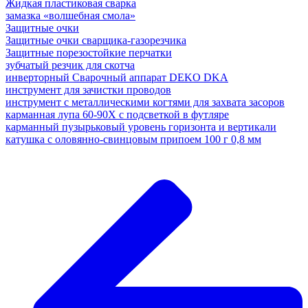
Жидкая пластиковая сварка
замазка «волшебная смола»
Защитные очки
Защитные очки сварщика-газорезчика
Защитные порезостойкие перчатки
зубчатый резчик для скотча
инверторный Сварочный аппарат DEKO DKA
инструмент для зачистки проводов
инструмент с металлическими когтями для захвата засоров
карманная лупа 60-90X с подсветкой в футляре
карманный пузырьковый уровень горизонта и вертикали
катушка с оловянно-свинцовым припоем 100 г 0,8 мм