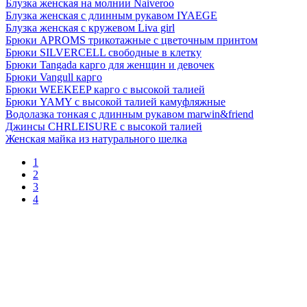
Блузка женская на молнии Naiveroo
Блузка женская с длинным рукавом IYAEGE
Блузка женская с кружевом Liva girl
Брюки APROMS трикотажные с цветочным принтом
Брюки SILVERCELL свободные в клетку
Брюки Tangada карго для женщин и девочек
Брюки Vangull карго
Брюки WEEKEEP карго с высокой талией
Брюки YAMY с высокой талией камуфляжные
Водолазка тонкая с длинным рукавом marwin&friend
Джинсы CHRLEISURE с высокой талией
Женская майка из натурального шелка
1
2
3
4