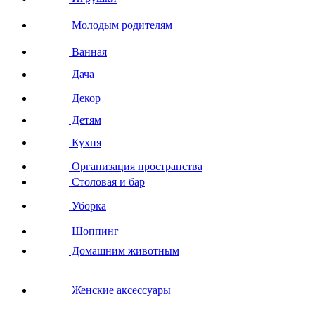
Молодым родителям
Ванная
Дача
Декор
Детям
Кухня
Организация пространства
Столовая и бар
Уборка
Шоппинг
Домашним животным
Женские аксессуары