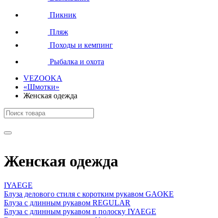
Пикник
Пляж
Походы и кемпинг
Рыбалка и охота
VEZOOKA
«Шмотки»
Женская одежда
Женская одежда
IYAEGE
Блуза делового стиля с коротким рукавом GAOKE
Блуза с длинным рукавом REGULAR
Блуза с длинным рукавом в полоску IYAEGE