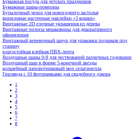
Бумажная посуда для детских праздников
Бумажные шары-помпоны
Бутылочный чехол для новогоднего застолья
виниловые настенные наклейки «3 кошки»
Винтажные 2D елочные украшения из дерева
Винтажные полосы мешковины для декоративного
оформления
Винтажный веревочный шнур для упаковки подарков под
старину
влагостойкая клейкая ПВХ-лента
Воздушные шары 0-9 для чествований различных годовщин
Воздушный шар в форме 5-конечной звезды
волшебный папоротниковый мох селагинелла
Гирлянда с 10 фоторамками для свадебного дэкора
1
2
3
4
5
6
7
8