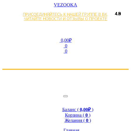
VEZOOKA
4.9
4.9
4.9
4.8
4.8
4.8
4.9
4.8
4.9
4.9
4.8
4.9
4.9
4.9
4.9
4.8
ПРИСОЕДИНЯЙТЕСЬ К НАШЕЙ ГРУППЕ В ВК,
ЧИТАЙТЕ НОВОСТИ И ОТЗЫВЫ О ПРОЕКТЕ
0,00₽
0
0
Баланс (
0,00₽
)
Корзина (
0
)
Желания (
0
)
Главная