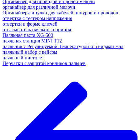
Органайзер для проводов и прочей мелочи
органайзер для различной мелочи
Органайзер-липучка для кабелей, шнуров и проводов
отвертка с тестером напряжения
отвертки в форме ключей
отсасыватель паяльного припоя
Паяльная паста XG-500
паяльная станция MINI T12
паяльник с Регулируемой Температурой и 5 видами жал
паяльный набор с кейсом
паяльный пистолет
Перчатки с защитой кончиков пальцев