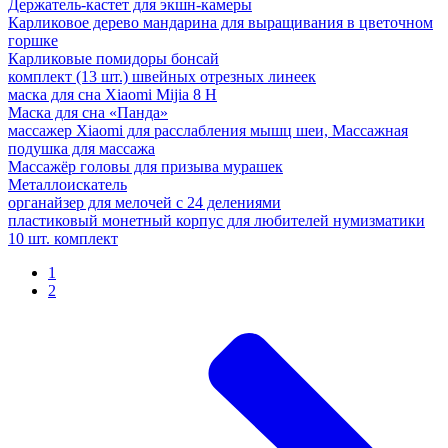
Держатель-кастет для экшн-камеры
Карликовое дерево мандарина для выращивания в цветочном
горшке
Карликовые помидоры бонсай
комплект (13 шт.) швейных отрезных линеек
маска для сна Xiaomi Mijia 8 H
Маска для сна «Панда»
массажер Xiaomi для расслабления мышц шеи, Массажная
подушка для массажа
Массажёр головы для призыва мурашек
Металлоискатель
органайзер для мелочей с 24 делениями
пластиковый монетный корпус для любителей нумизматики
10 шт. комплект
1
2