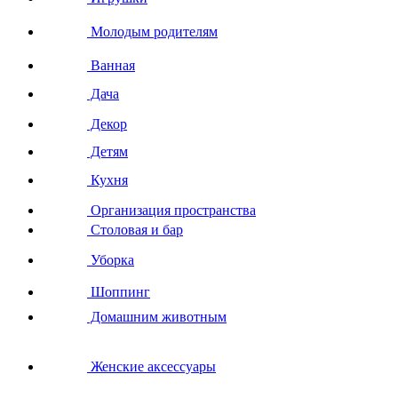
Молодым родителям
Ванная
Дача
Декор
Детям
Кухня
Организация пространства
Столовая и бар
Уборка
Шоппинг
Домашним животным
Женские аксессуары