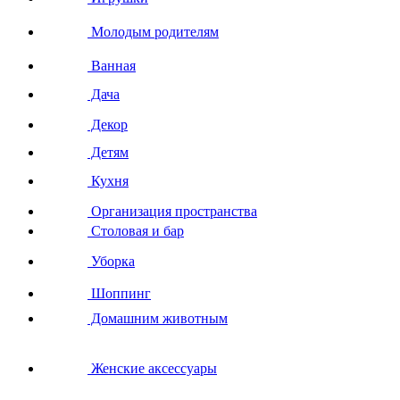
Молодым родителям
Ванная
Дача
Декор
Детям
Кухня
Организация пространства
Столовая и бар
Уборка
Шоппинг
Домашним животным
Женские аксессуары