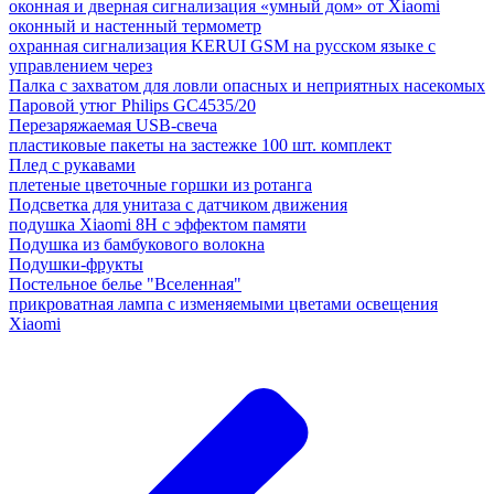
оконная и дверная сигнализация «умный дом» от Xiaomi
оконный и настенный термометр
охранная сигнализация KERUI GSM на русском языке с
управлением через
Палка с захватом для ловли опасных и неприятных насекомых
Паровой утюг Philips GC4535/20
Перезаряжаемая USB-свеча
пластиковые пакеты на застежке 100 шт. комплект
Плед с рукавами
плетеные цветочные горшки из ротанга
Подсветка для унитаза с датчиком движения
подушка Xiaomi 8H с эффектом памяти
Подушка из бамбукового волокна
Подушки-фрукты
Постельное белье "Вселенная"
прикроватная лампа с изменяемыми цветами освещения
Xiaomi