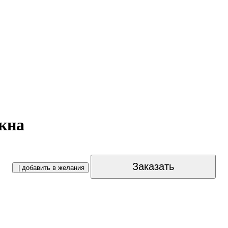
кна
Заказать
| добавить в желания