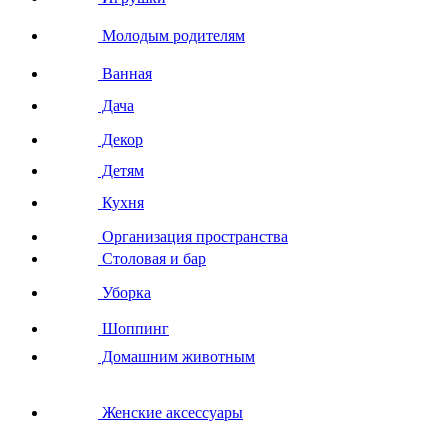
Молодым родителям
Ванная
Дача
Декор
Детям
Кухня
Организация пространства
Столовая и бар
Уборка
Шоппинг
Домашним животным
Женские аксессуары