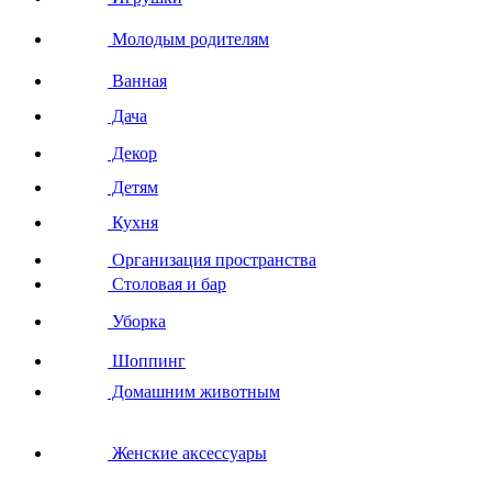
Молодым родителям
Ванная
Дача
Декор
Детям
Кухня
Организация пространства
Столовая и бар
Уборка
Шоппинг
Домашним животным
Женские аксессуары