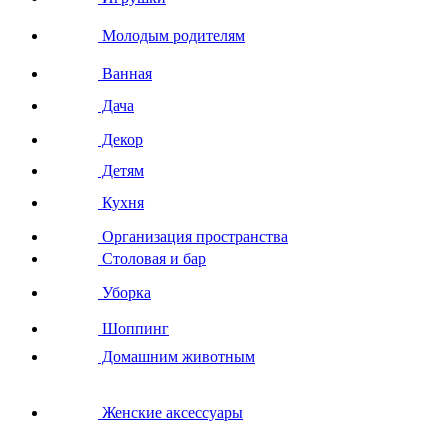
Молодым родителям
Ванная
Дача
Декор
Детям
Кухня
Организация пространства
Столовая и бар
Уборка
Шоппинг
Домашним животным
Женские аксессуары