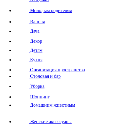
Молодым родителям
Ванная
Дача
Декор
Детям
Кухня
Организация пространства
Столовая и бар
Уборка
Шоппинг
Домашним животным
Женские аксессуары