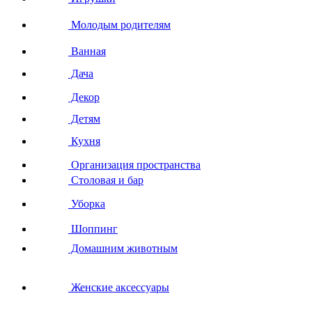
Молодым родителям
Ванная
Дача
Декор
Детям
Кухня
Организация пространства
Столовая и бар
Уборка
Шоппинг
Домашним животным
Женские аксессуары