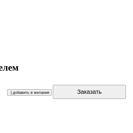
елем
Заказать
| добавить в желания