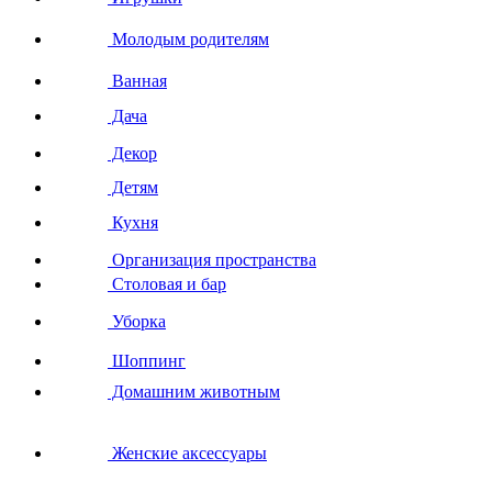
Молодым родителям
Ванная
Дача
Декор
Детям
Кухня
Организация пространства
Столовая и бар
Уборка
Шоппинг
Домашним животным
Женские аксессуары