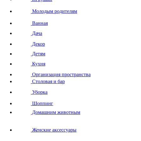
Молодым родителям
Ванная
Дача
Декор
Детям
Кухня
Организация пространства
Столовая и бар
Уборка
Шоппинг
Домашним животным
Женские аксессуары