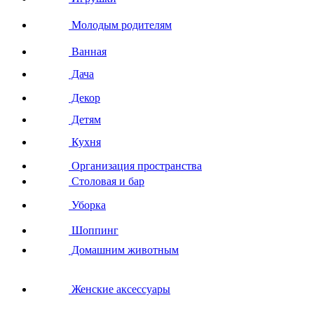
Молодым родителям
Ванная
Дача
Декор
Детям
Кухня
Организация пространства
Столовая и бар
Уборка
Шоппинг
Домашним животным
Женские аксессуары