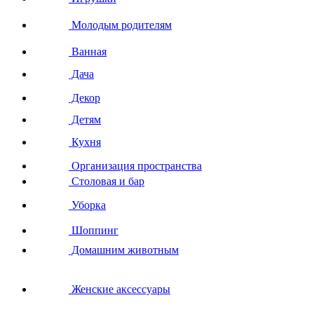
Молодым родителям
Ванная
Дача
Декор
Детям
Кухня
Организация пространства
Столовая и бар
Уборка
Шоппинг
Домашним животным
Женские аксессуары