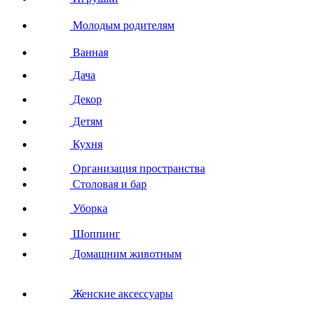
Молодым родителям
Ванная
Дача
Декор
Детям
Кухня
Организация пространства
Столовая и бар
Уборка
Шоппинг
Домашним животным
Женские аксессуары