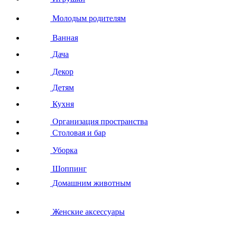
Молодым родителям
Ванная
Дача
Декор
Детям
Кухня
Организация пространства
Столовая и бар
Уборка
Шоппинг
Домашним животным
Женские аксессуары