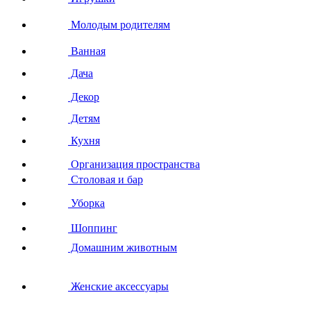
Молодым родителям
Ванная
Дача
Декор
Детям
Кухня
Организация пространства
Столовая и бар
Уборка
Шоппинг
Домашним животным
Женские аксессуары