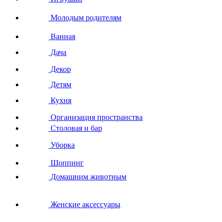
Молодым родителям
Ванная
Дача
Декор
Детям
Кухня
Организация пространства
Столовая и бар
Уборка
Шоппинг
Домашним животным
Женские аксессуары