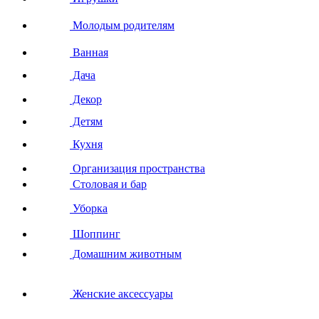
Молодым родителям
Ванная
Дача
Декор
Детям
Кухня
Организация пространства
Столовая и бар
Уборка
Шоппинг
Домашним животным
Женские аксессуары