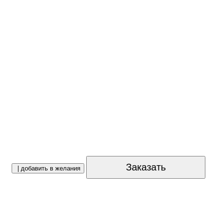
E
Заказать
| добавить в желания