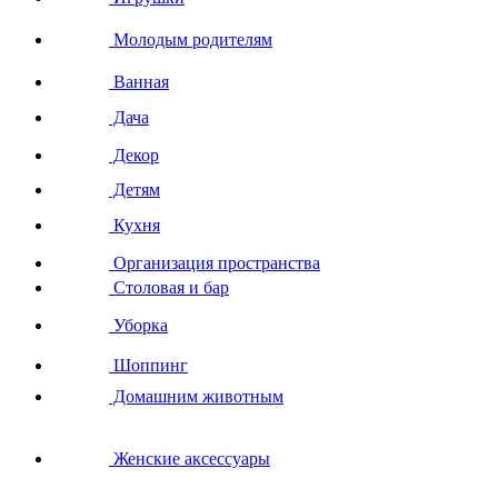
Молодым родителям
Ванная
Дача
Декор
Детям
Кухня
Организация пространства
Столовая и бар
Уборка
Шоппинг
Домашним животным
Женские аксессуары