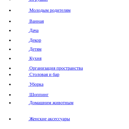
Молодым родителям
Ванная
Дача
Декор
Детям
Кухня
Организация пространства
Столовая и бар
Уборка
Шоппинг
Домашним животным
Женские аксессуары