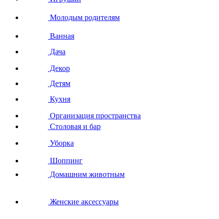
Молодым родителям
Ванная
Дача
Декор
Детям
Кухня
Организация пространства
Столовая и бар
Уборка
Шоппинг
Домашним животным
Женские аксессуары