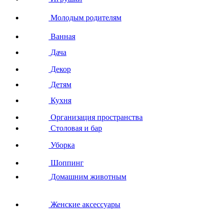
Молодым родителям
Ванная
Дача
Декор
Детям
Кухня
Организация пространства
Столовая и бар
Уборка
Шоппинг
Домашним животным
Женские аксессуары