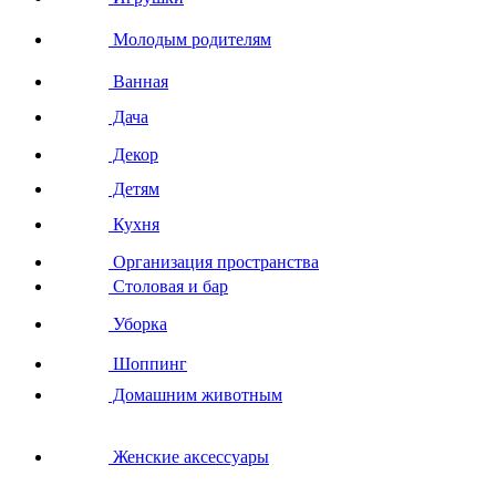
Молодым родителям
Ванная
Дача
Декор
Детям
Кухня
Организация пространства
Столовая и бар
Уборка
Шоппинг
Домашним животным
Женские аксессуары