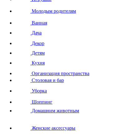
Молодым родителям
Ванная
Дача
Декор
Детям
Кухня
Организация пространства
Столовая и бар
Уборка
Шоппинг
Домашним животным
Женские аксессуары