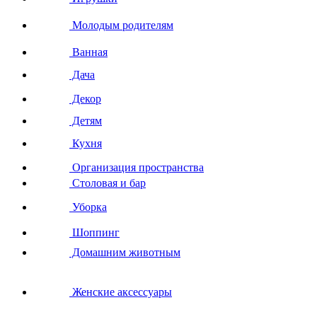
Молодым родителям
Ванная
Дача
Декор
Детям
Кухня
Организация пространства
Столовая и бар
Уборка
Шоппинг
Домашним животным
Женские аксессуары