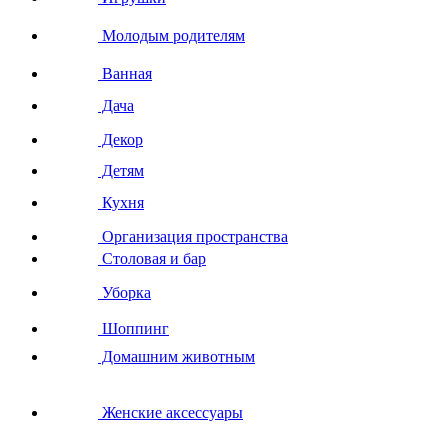
Молодым родителям
Ванная
Дача
Декор
Детям
Кухня
Организация пространства
Столовая и бар
Уборка
Шоппинг
Домашним животным
Женские аксессуары