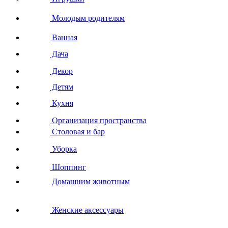
Молодым родителям
Ванная
Дача
Декор
Детям
Кухня
Организация пространства
Столовая и бар
Уборка
Шоппинг
Домашним животным
Женские аксессуары