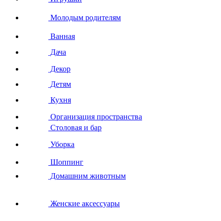
Молодым родителям
Ванная
Дача
Декор
Детям
Кухня
Организация пространства
Столовая и бар
Уборка
Шоппинг
Домашним животным
Женские аксессуары