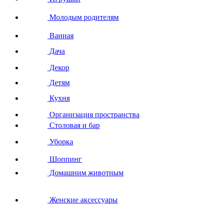
Молодым родителям
Ванная
Дача
Декор
Детям
Кухня
Организация пространства
Столовая и бар
Уборка
Шоппинг
Домашним животным
Женские аксессуары