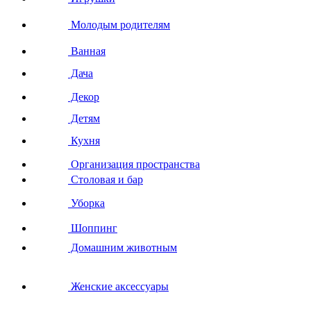
Молодым родителям
Ванная
Дача
Декор
Детям
Кухня
Организация пространства
Столовая и бар
Уборка
Шоппинг
Домашним животным
Женские аксессуары