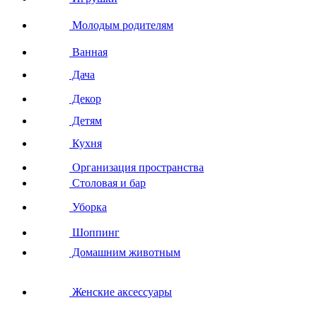
Молодым родителям
Ванная
Дача
Декор
Детям
Кухня
Организация пространства
Столовая и бар
Уборка
Шоппинг
Домашним животным
Женские аксессуары