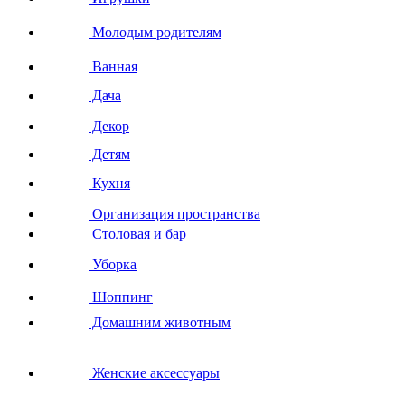
Молодым родителям
Ванная
Дача
Декор
Детям
Кухня
Организация пространства
Столовая и бар
Уборка
Шоппинг
Домашним животным
Женские аксессуары