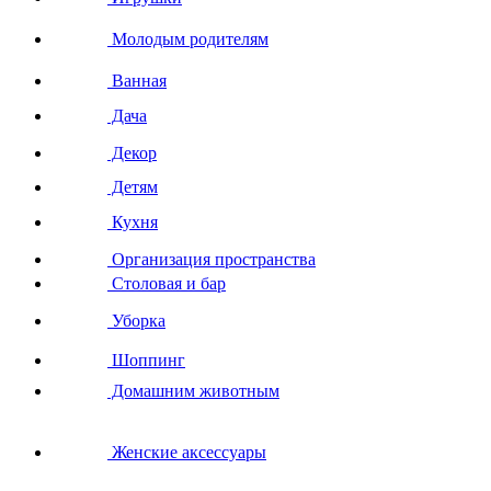
Молодым родителям
Ванная
Дача
Декор
Детям
Кухня
Организация пространства
Столовая и бар
Уборка
Шоппинг
Домашним животным
Женские аксессуары