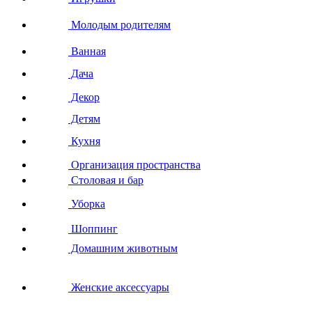
Молодым родителям
Ванная
Дача
Декор
Детям
Кухня
Организация пространства
Столовая и бар
Уборка
Шоппинг
Домашним животным
Женские аксессуары