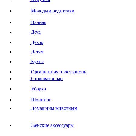
Молодым родителям
Ванная
Дача
Декор
Детям
Кухня
Организация пространства
Столовая и бар
Уборка
Шоппинг
Домашним животным
Женские аксессуары