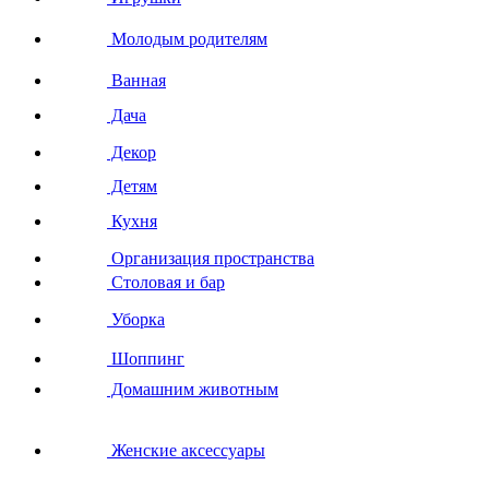
Молодым родителям
Ванная
Дача
Декор
Детям
Кухня
Организация пространства
Столовая и бар
Уборка
Шоппинг
Домашним животным
Женские аксессуары