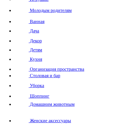
Молодым родителям
Ванная
Дача
Декор
Детям
Кухня
Организация пространства
Столовая и бар
Уборка
Шоппинг
Домашним животным
Женские аксессуары