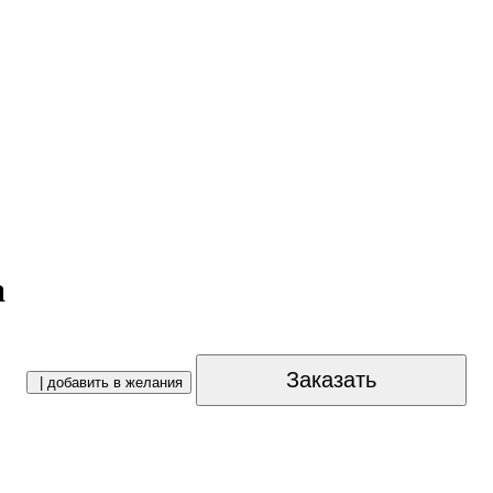
а
Заказать
| добавить в желания