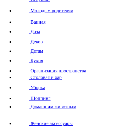
Молодым родителям
Ванная
Дача
Декор
Детям
Кухня
Организация пространства
Столовая и бар
Уборка
Шоппинг
Домашним животным
Женские аксессуары