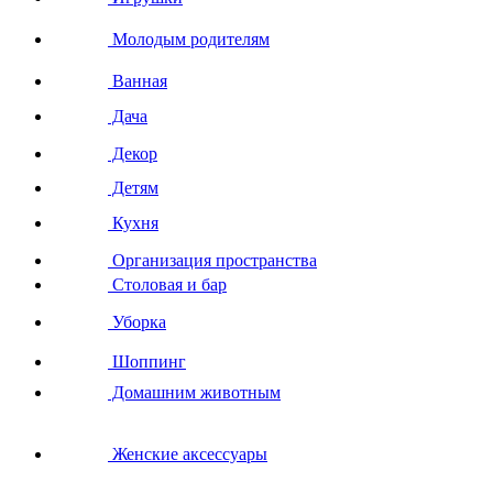
Молодым родителям
Ванная
Дача
Декор
Детям
Кухня
Организация пространства
Столовая и бар
Уборка
Шоппинг
Домашним животным
Женские аксессуары