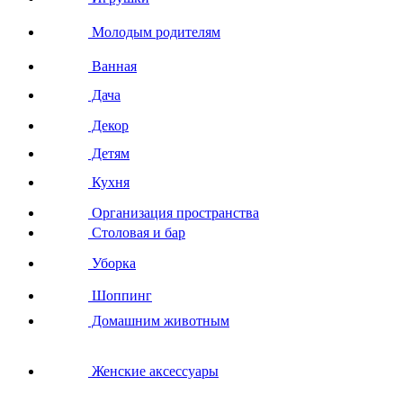
Молодым родителям
Ванная
Дача
Декор
Детям
Кухня
Организация пространства
Столовая и бар
Уборка
Шоппинг
Домашним животным
Женские аксессуары