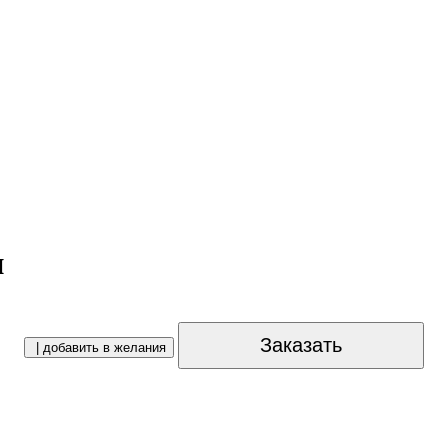
и
Заказать
| добавить в желания