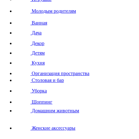
Молодым родителям
Ванная
Дача
Декор
Детям
Кухня
Организация пространства
Столовая и бар
Уборка
Шоппинг
Домашним животным
Женские аксессуары