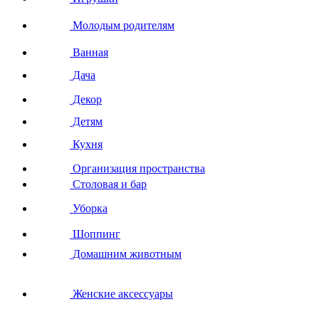
Молодым родителям
Ванная
Дача
Декор
Детям
Кухня
Организация пространства
Столовая и бар
Уборка
Шоппинг
Домашним животным
Женские аксессуары