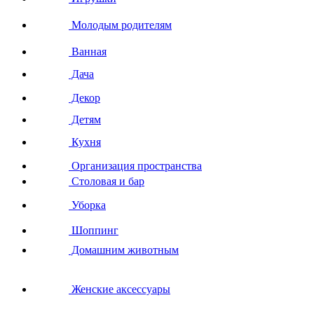
Молодым родителям
Ванная
Дача
Декор
Детям
Кухня
Организация пространства
Столовая и бар
Уборка
Шоппинг
Домашним животным
Женские аксессуары