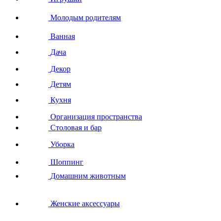
Молодым родителям
Ванная
Дача
Декор
Детям
Кухня
Организация пространства
Столовая и бар
Уборка
Шоппинг
Домашним животным
Женские аксессуары