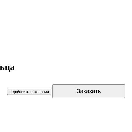
льца
Заказать
| добавить в желания