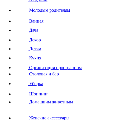
Молодым родителям
Ванная
Дача
Декор
Детям
Кухня
Организация пространства
Столовая и бар
Уборка
Шоппинг
Домашним животным
Женские аксессуары